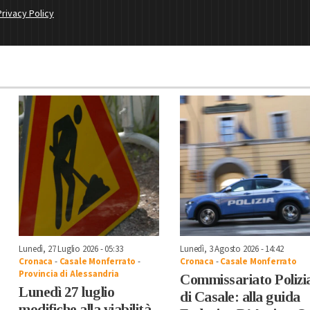
Privacy Policy
Lunedì, 27 Luglio 2026 - 05:33
Lunedì, 3 Agosto 2026 - 14:42
Cronaca
-
Casale Monferrato
-
Cronaca
-
Casale Monferrato
Provincia di Alessandria
Commissariato Polizi
Lunedì 27 luglio
di Casale: alla guida
modifiche alla viabilità