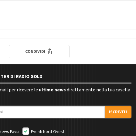
CONDIVIDI
TTER DI RADIO GOLD
email per ricevere le
ultime news
direttamente nella tua casella
ISCRIVITI
News Pavia
Eventi Nord-Ovest