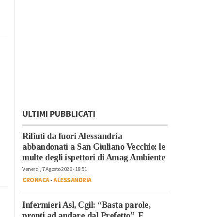
ULTIMI PUBBLICATI
Rifiuti da fuori Alessandria
abbandonati a San Giuliano Vecchio: le
multe degli ispettori di Amag Ambiente
Venerdì, 7 Agosto 2026 - 18:51
CRONACA
-
ALESSANDRIA
Infermieri Asl, Cgil: “Basta parole,
pronti ad andare dal Prefetto”. E