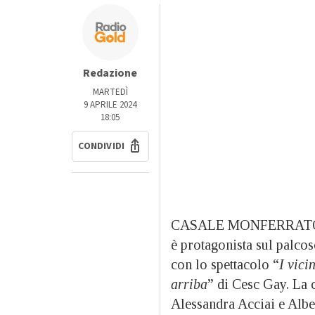
Redazione
MARTEDÌ
9 APRILE 2024
18:05
CONDIVIDI
CASALE MONFERRAT
è protagonista sul palco
con lo spettacolo “
I vici
arriba
” di Cesc Gay. La 
Alessandra Acciai e Albe