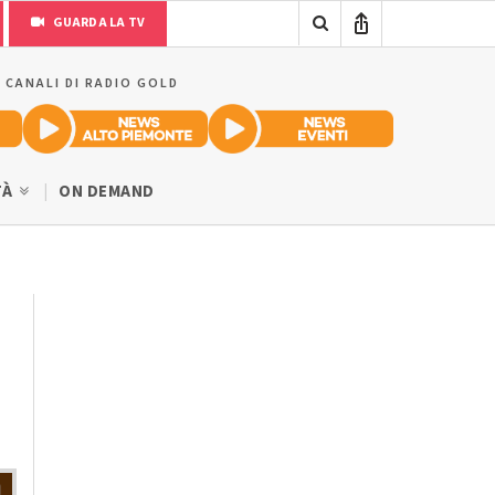
GUARDA LA TV
I CANALI DI RADIO GOLD
TÀ
ON DEMAND