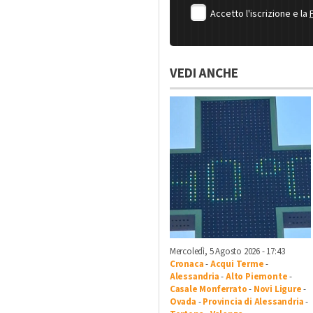
Accetto l'iscrizione e la
VEDI ANCHE
Mercoledì, 5 Agosto 2026 - 17:43
Cronaca
-
Acqui Terme
-
Alessandria
-
Alto Piemonte
-
Casale Monferrato
-
Novi Ligure
-
Ovada
-
Provincia di Alessandria
-