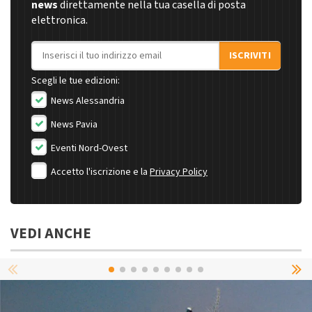
news
direttamente nella tua casella di posta
elettronica.
Indirizzo email
ISCRIVITI
Scegli le tue edizioni:
News Alessandria
News Pavia
Eventi Nord-Ovest
Accetto l'iscrizione e la
Privacy Policy
VEDI ANCHE