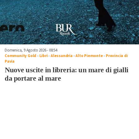
Domenica, 9 Agosto 2026 - 08:54
Community Gold
-
Libri
-
Alessandria
-
Alto Piemonte
-
Provincia di
Pavia
Nuove uscite in libreria: un mare di gialli
da portare al mare