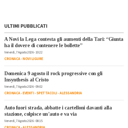
ULTIMI PUBBLICATI
A Novi la Lega contesta gli aumenti della Tari: “Giunta
ha il dovere di contenere le bollette”
Venerdì, 7 Agosto 2026 - 10:22
CRONACA
-
NOVI LIGURE
Domenica 9 agosto il rock progressive con gli
Insynthesis al Cristo
Venerdì, 7 Agosto 2026 - 09:02
CRONACA
-
EVENTI
-
SPETTACOLI
-
ALESSANDRIA
Auto fuori strada, abbatte i cartelloni davanti alla
stazione, colpisce un’auto e va via
Venerdì, 7 Agosto 2026 - 08:15
CRONACA
-
ALESSANDRIA