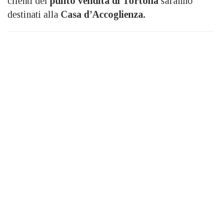
clienti del
punto vendita di Tortona
saranno
destinati alla
Casa d’Accoglienza.