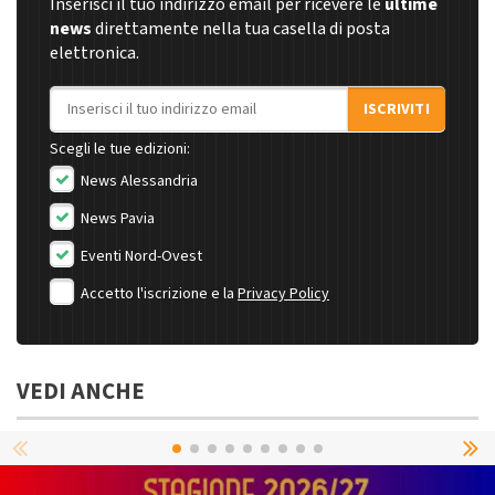
Inserisci il tuo indirizzo email per ricevere le
ultime
news
direttamente nella tua casella di posta
elettronica.
Indirizzo email
ISCRIVITI
Scegli le tue edizioni:
News Alessandria
News Pavia
Eventi Nord-Ovest
Accetto l'iscrizione e la
Privacy Policy
VEDI ANCHE