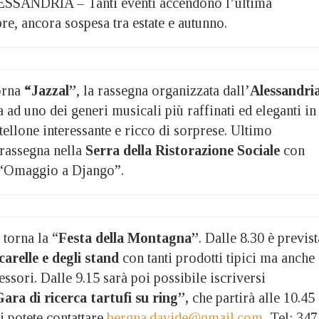
SANDRIA – Tanti eventi accendono l’ultima
e, ancora sospesa tra estate e autunno.
orna
“Jazzal”
, la rassegna organizzata dall’
Alessandri
 ad uno dei generi musicali più raffinati ed eleganti in
tellone interessante e ricco di sorprese. Ultimo
rassegna nella
Serra della Ristorazione Sociale
con
“Omaggio a Django”.
torna la “
Festa della Montagna”
. Dalle 8.30 è previst
arelle e degli stand
con tanti prodotti tipici ma anche
ssori. Dalle 9.15 sarà poi possibile iscriversi
ara di ricerca tartufi su ring”,
che partirà alle 10.45
ni potete contattare
bergna.davide@gmail.com
Tel: 347