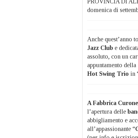
PROVINCIA DI ALES
domenica di settembr
Anche quest’anno t
Jazz Club
e dedicata
assoluto, con un car
appuntamento della 
Hot Swing Trio
in 
A Fabbrica Curone
l’apertura delle
banc
abbigliamento e acce
all’appassionante “
G
(per info e iscrizio