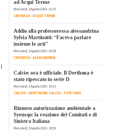
ad Acqui Terme
Mercoledì, 5 Agosto 2026 - 21:30
CRONACA
-
ACQUI TERME
Addio alla professoressa alessandrina
Sylvia Martinotti: “Faceva parlare
insieme le arti”
Mercoledì, 5 Agosto 2026 - 20:58
CRONACA
-
ALESSANDRIA
 i
Calcio: ora è ufficiale. Il Derthona è
stato ripescato in serie D
Mercoledì, 5 Agosto 2026 - 19:13
CALCIO
-
DERTHONA CALCIO
-
TORTONA
Rinnovo autorizzazione ambientale a
Syensqo: la reazione dei Comitati e di
Sinistra Italiana
Mercoledì, 5 Agosto 2026 - 18:59