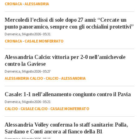
CRONACA
-
ALESSANDRIA
Mercoledì l’eclissi di sole dopo 27 anni: “Cercate un
punto panoramico, sempre con gli occhialini protettivi”
Domenica, 9 Agosto 2026 - 05:31
CRONACA
-
CASALE MONFERRATO
Alessandria Calcio: vittoria per 2-0 nell’amichevole
contro la Gaviese
Domenica, 9 Agosto 2026 - 05:27
ALESSANDRIA CALCIO
-
CALCIO
-
ALESSANDRIA
Casale: 1-1 nell’allenamento congiunto contro il Pavia
Domenica, 9 Agosto 2026 - 05:21
CALCIO
-
CASALE CALCIO
-
CASALE MONFERRATO
Alessandria Volley conferma lo staff sanitario: Polla,
Sardano e Conti ancora al fianco della B1