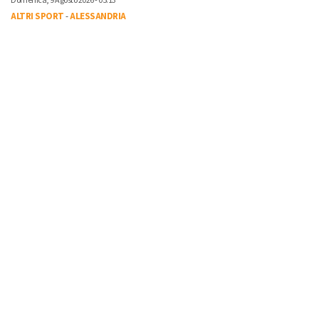
Domenica, 9 Agosto 2026 - 05:13
ALTRI SPORT
-
ALESSANDRIA