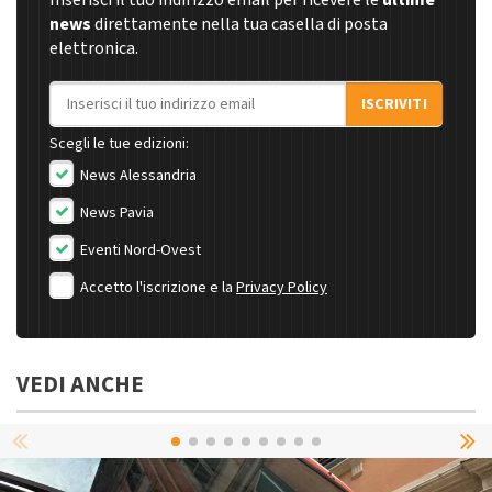
Inserisci il tuo indirizzo email per ricevere le
ultime
news
direttamente nella tua casella di posta
elettronica.
Indirizzo email
ISCRIVITI
Scegli le tue edizioni:
News Alessandria
News Pavia
Eventi Nord-Ovest
Accetto l'iscrizione e la
Privacy Policy
VEDI ANCHE