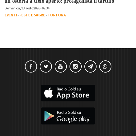
un’osteria a cielo aperto: protagonista il tartufo
Domenica, 9 Agosto 2026 - 02:34
EVENTI
-
FESTE E SAGRE
-
TORTONA