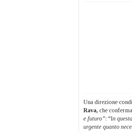
Una direzione condi
Rava,
che conferma 
e futuro”
: “I
n questa
urgente quanto neces