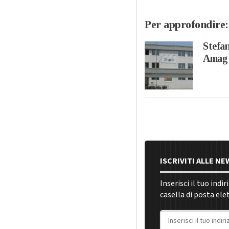
Per approfondire:
Stefan
Amag
ISCRIVITI ALLE N
Inserisci il tuo indi
casella di posta ele
Indirizzo email