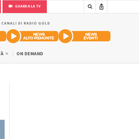
GUARDA LA TV
I CANALI DI RADIO GOLD
TÀ
ON DEMAND