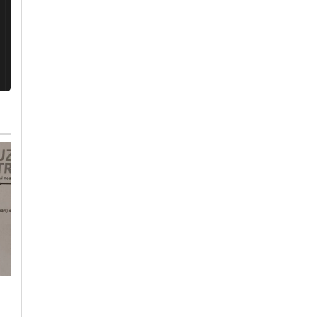
Venerdì, 31 Luglio 2026 - 16:11
Mercoledì, 29 Luglio 2026 - 15:47
Cronaca
-
Alessandria
Cronaca
-
Alessandria