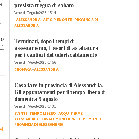
a
prevista tregua di sabato
Venerdì, 7 Agosto 2026 - 15:14
-
ALESSANDRIA
-
ALTO PIEMONTE
-
PROVINCIA DI
a
ALESSANDRIA
ro
Terminati, dopo i tempi di
el
assestamento, i lavori di asfaltatura
per i cantieri del teleriscaldamento
i
Venerdì, 7 Agosto 2026 - 14:56
CRONACA
-
ALESSANDRIA
Cosa fare in provincia di Alessandria.
Gli appuntamenti per il tempo libero di
domenica 9 agosto
Venerdì, 7 Agosto 2026 - 14:31
EVENTI
-
TEMPO LIBERO
-
ACQUI TERME
-
ALESSANDRIA
-
CASALE MONFERRATO
-
PIEMONTE
-
PROVINCIA DI ALESSANDRIA
el