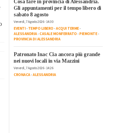
Cosa fare in provincia di Alessandria.
e
Gli appuntamenti per il tempo libero di
sabato 8 agosto
Venerdì, 7 Agosto 2026 - 14:30
o
EVENTI
-
TEMPO LIBERO
-
ACQUI TERME
-
ALESSANDRIA
-
CASALE MONFERRATO
-
PIEMONTE
-
PROVINCIA DI ALESSANDRIA
Patronato Inac Cia ancora più grande
nei nuovi locali in via Mazzini
Venerdì, 7 Agosto 2026 - 14:26
CRONACA
-
ALESSANDRIA