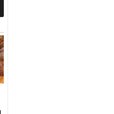
Martedì, 4 Agosto 2026 - 15:41
Cronaca
-
Acqui Terme
In dirittura d’arrivo
Lunedì, 27 Luglio 2026 - 09:12
il concorso Poesia
Eventi
-
Feste e Sagre
-
Tempo
città di Acqui Terme.
Libero
-
Acqui Terme
-
Tra gli ospiti Oggero
Provincia di Alessandria
Gambarotta, Padoa
Rivalta Bormida
d