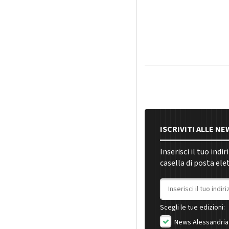
ISCRIVITI ALLE N
Inserisci il tuo indi
casella di posta ele
Indirizzo email
Scegli le tue edizioni:
News Alessandria