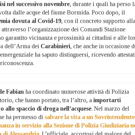
tisi nel successivo novembre
, durante i quali ha perso l
avolta dalle acque del fiume Bormida. Poco dopo, il
emia dovuta al Covid-19
, con il concreto supporto all
 attraverso l’organizzazione dei Comandi Stazione
o garantito vicinanza e prossimità ai cittadini e alle lo
va dell’Arma dei
Carabinieri
, che anche in occasione d
mergenziale ha saputo distinguersi, ricevendo attestat
 riconoscenza.
le Fabian
ha coordinato numerose attività di Polizia
torio, che hanno portato, tra l’altro, a
importarti
to allo spaccio di droga nell’acquese
. Nel marzo del
che ha permesso di
salvare la vita
a un Sovrintendente
anza in servizio alla Sezione di Polizia Giudiziaria n
a di Alessandria
. L’ufficiale, accortosi del malore del