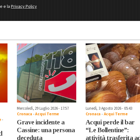
ne e la
Privacy Policy
Mercoledì, 29 Luglio 2026 - 17:57
Lunedì, 3 Agosto 2026 - 05:43
Cronaca
-
Acqui Terme
Cronaca
-
Acqui Terme
e
-
Grave incidente a
Acqui perde il bar
Cassine: una persona
“Le Bollentine”:
d
deceduta
attività trasferita a