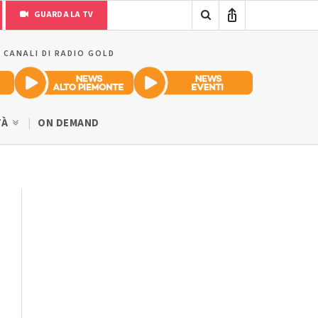
GUARDA LA TV
I CANALI DI RADIO GOLD
TÀ
ON DEMAND