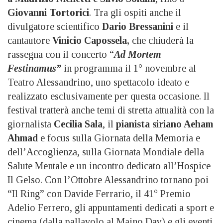
Giovanni Tortorici
. Tra gli ospiti anche il
divulgatore scientifico
Dario Bressanini
e il
cantautore
Vinicio Capossela,
che chiuderà la
rassegna con il concerto “
Ad Mortem
Festinamus”
in programma il 1° novembre al
Teatro Alessandrino, uno spettacolo ideato e
realizzato esclusivamente per questa occasione. Il
festival tratterà anche temi di stretta attualità con la
giornalista
Cecilia Sala
, il
pianista siriano Aeham
Ahmad
e focus sulla Giornata della Memoria e
dell’Accoglienza, sulla Giornata Mondiale della
Salute Mentale e un incontro dedicato all’Hospice
Il Gelso. Con l’Ottobre Alessandrino tornano poi
“Il Ring” con Davide Ferrario, il 41° Premio
Adelio Ferrero, gli appuntamenti dedicati a sport e
cinema (dalla pallavolo al Maino Day) e gli eventi