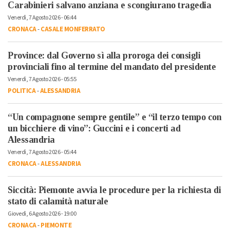
Carabinieri salvano anziana e scongiurano tragedia
Venerdì, 7 Agosto 2026 - 06:44
CRONACA
-
CASALE MONFERRATO
Province: dal Governo sì alla proroga dei consigli
provinciali fino al termine del mandato del presidente
Venerdì, 7 Agosto 2026 - 05:55
POLITICA
-
ALESSANDRIA
“Un compagnone sempre gentile” e “il terzo tempo con
un bicchiere di vino”: Guccini e i concerti ad
Alessandria
Venerdì, 7 Agosto 2026 - 05:44
CRONACA
-
ALESSANDRIA
Siccità: Piemonte avvia le procedure per la richiesta di
stato di calamità naturale
Giovedì, 6 Agosto 2026 - 19:00
CRONACA
-
PIEMONTE