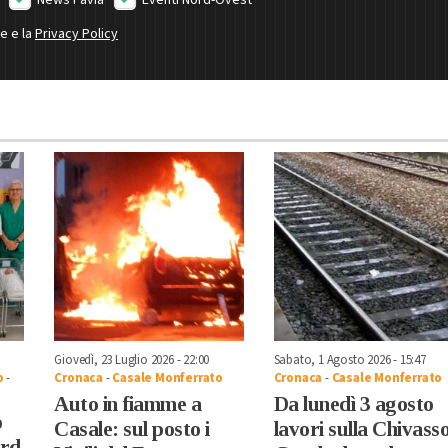
ne e la
Privacy Policy
Giovedì, 23 Luglio 2026 - 22:00
Sabato, 1 Agosto 2026 - 15:47
o
-
Cronaca
-
Casale Monferrato
Cronaca
-
Casale Monferrato
Auto in fiamme a
Da lunedì 3 agosto
o
Casale: sul posto i
lavori sulla Chivass
ord