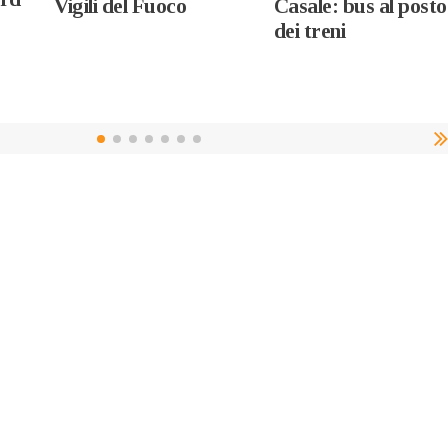
Vigili del Fuoco
Casale: bus al posto
dei treni
o