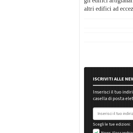
gli edifici artigianal
altri edifici ad ecce
ISCRIVITI ALLE N
Inserisci il tuo indi
casella di posta ele
Indirizzo email
Scegli le tue edizioni:
News Alessandria