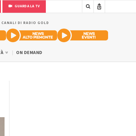
GUARDA LA TV
I CANALI DI RADIO GOLD
TÀ
ON DEMAND