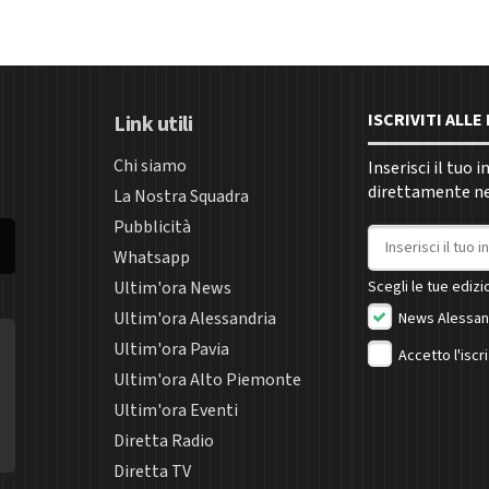
ISCRIVITI ALL
Link utili
Chi siamo
Inserisci il tuo 
direttamente nel
La Nostra Squadra
Pubblicità
Indirizzo email
Whatsapp
Ultim'ora News
Scegli le tue edizio
Ultim'ora Alessandria
News Alessan
Ultim'ora Pavia
Accetto l'iscr
Ultim'ora Alto Piemonte
Ultim'ora Eventi
Diretta Radio
Diretta TV