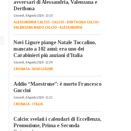
Alessandria
-
Tortona
-
Valenz
avversari di Alessandria, Valenzana e
il settore giovanile:
Giornata bollente: a
Derthona
tornano Melchiori e
Acqui massime
Giovedì, 6 Agosto 2026 - 13:10
Castagnone
arrivate a 40 gradi
ALESSANDRIA CALCIO
-
CALCIO
-
DERTHONA CALCIO
-
VALENZANA MADO CALCIO
-
ALESSANDRIA
Novi Ligure piange Natale Toccalino,
mancato a 102 anni: era uno dei
Carabinieri più anziani d’Italia
Giovedì, 6 Agosto 2026 - 12:39
CRONACA
-
NOVI LIGURE
Addio “Maestrone”: è morto Francesco
Guccini
Giovedì, 6 Agosto 2026 - 11:21
CRONACA
-
ITALIA
Calcio: svelati i calendari di Eccellenza,
Promozione, Prima e Seconda