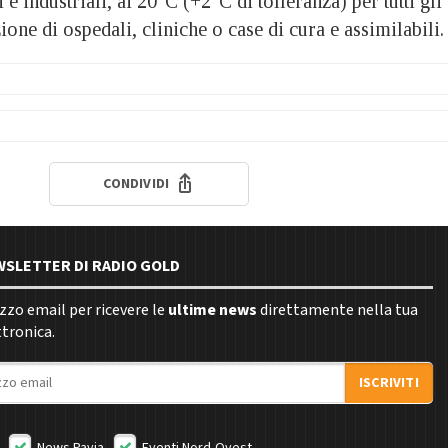
i e industriali, ai 20°C (+2°C di tolleranza) per tutti gli
zione di ospedali, cliniche o case di cura e assimilabili.
CONDIVIDI
EWSLETTER DI RADIO GOLD
rizzo email per ricevere le
ultime news
direttamente nella tua
ttronica.
ISCRIVITI
News Pavia
Eventi Nord-Ovest