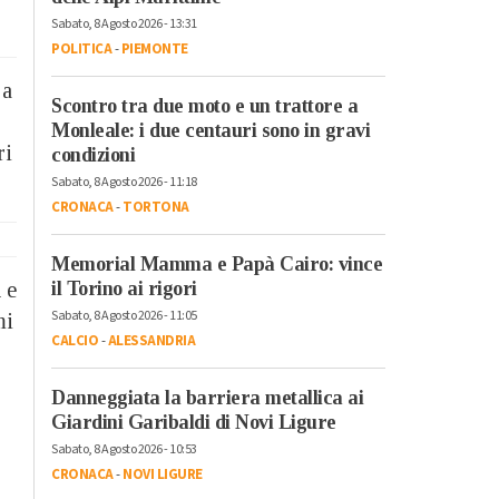
Sabato, 8 Agosto 2026 - 13:31
POLITICA
-
PIEMONTE
 a
Scontro tra due moto e un trattore a
Monleale: i due centauri sono in gravi
ri
condizioni
Sabato, 8 Agosto 2026 - 11:18
CRONACA
-
TORTONA
Memorial Mamma e Papà Cairo: vince
 e
il Torino ai rigori
Sabato, 8 Agosto 2026 - 11:05
mi
CALCIO
-
ALESSANDRIA
Danneggiata la barriera metallica ai
Giardini Garibaldi di Novi Ligure
Sabato, 8 Agosto 2026 - 10:53
CRONACA
-
NOVI LIGURE