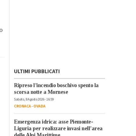
to
ULTIMI PUBBLICATI
Ripreso l’incendio boschivo spento la
scorsa notte a Mornese
Sabato, 8 Agosto 2026 - 16:59
CRONACA
-
OVADA
Emergenza idrica: asse Piemonte-
Liguria per realizzare invasi nell’area
delle Alpi Marittime