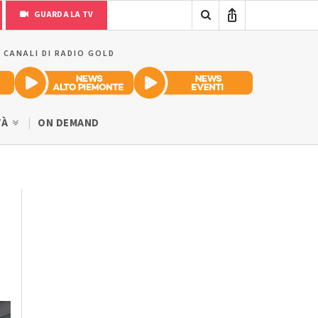
GUARDA LA TV
I CANALI DI RADIO GOLD
TÀ
ON DEMAND