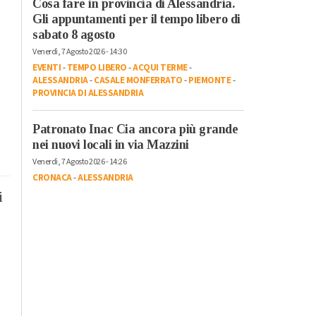
Cosa fare in provincia di Alessandria.
Gli appuntamenti per il tempo libero di
sabato 8 agosto
Venerdì, 7 Agosto 2026 - 14:30
EVENTI
-
TEMPO LIBERO
-
ACQUI TERME
-
ALESSANDRIA
-
CASALE MONFERRATO
-
PIEMONTE
-
PROVINCIA DI ALESSANDRIA
Patronato Inac Cia ancora più grande
nei nuovi locali in via Mazzini
Venerdì, 7 Agosto 2026 - 14:26
CRONACA
-
ALESSANDRIA
i