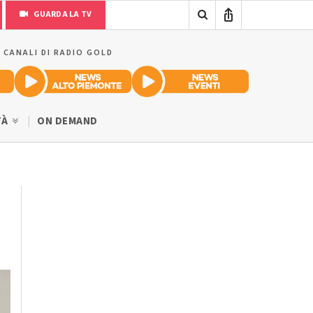
GUARDA LA TV
I CANALI DI RADIO GOLD
TÀ
ON DEMAND