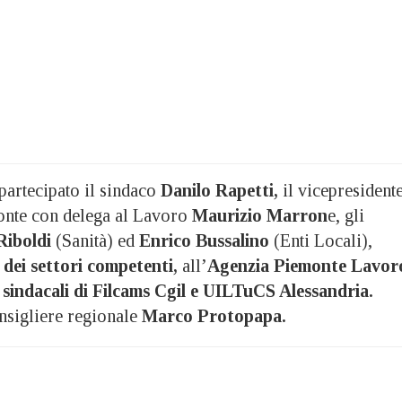
partecipato il sindaco
Danilo Rapetti,
il vicepresident
onte con delega al Lavoro
Maurizio Marron
e, gli
Riboldi
(Sanità) ed
Enrico Bussalino
(Enti Locali),
 dei settori competenti,
all’
Agenzia Piemonte Lavor
sindacali di Filcams Cgil e UILTuCS Alessandria.
onsigliere regionale
Marco Protopapa.