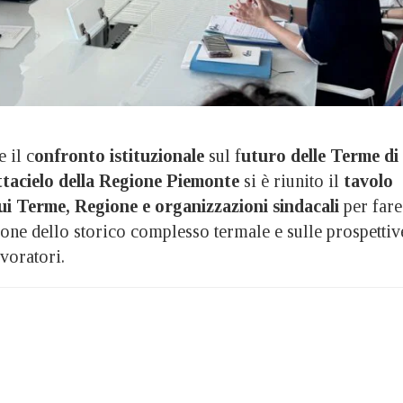
 il c
onfronto istituzionale
sul f
uturo delle Terme di
tacielo della Regione Piemonte
si è riunito il
tavolo
i Terme, Regione e organizzazioni sindacali
per fare
zione dello storico complesso termale e sulle prospettiv
voratori.