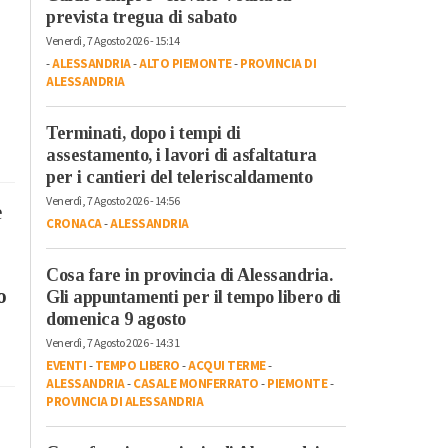
prevista tregua di sabato
Venerdì, 7 Agosto 2026 - 15:14
-
ALESSANDRIA
-
ALTO PIEMONTE
-
PROVINCIA DI
ALESSANDRIA
Terminati, dopo i tempi di
assestamento, i lavori di asfaltatura
per i cantieri del teleriscaldamento
Venerdì, 7 Agosto 2026 - 14:56
e
CRONACA
-
ALESSANDRIA
Cosa fare in provincia di Alessandria.
o
Gli appuntamenti per il tempo libero di
domenica 9 agosto
Venerdì, 7 Agosto 2026 - 14:31
EVENTI
-
TEMPO LIBERO
-
ACQUI TERME
-
ALESSANDRIA
-
CASALE MONFERRATO
-
PIEMONTE
-
PROVINCIA DI ALESSANDRIA