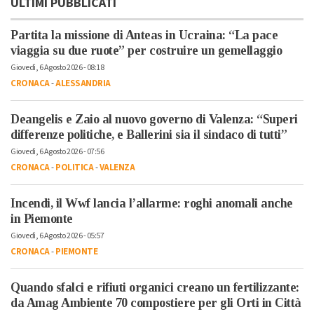
ULTIMI PUBBLICATI
Partita la missione di Anteas in Ucraina: “La pace
viaggia su due ruote” per costruire un gemellaggio
Giovedì, 6 Agosto 2026 - 08:18
CRONACA
-
ALESSANDRIA
Deangelis e Zaio al nuovo governo di Valenza: “Superi
differenze politiche, e Ballerini sia il sindaco di tutti”
Giovedì, 6 Agosto 2026 - 07:56
CRONACA
-
POLITICA
-
VALENZA
Incendi, il Wwf lancia l’allarme: roghi anomali anche
in Piemonte
Giovedì, 6 Agosto 2026 - 05:57
CRONACA
-
PIEMONTE
Quando sfalci e rifiuti organici creano un fertilizzante:
da Amag Ambiente 70 compostiere per gli Orti in Città