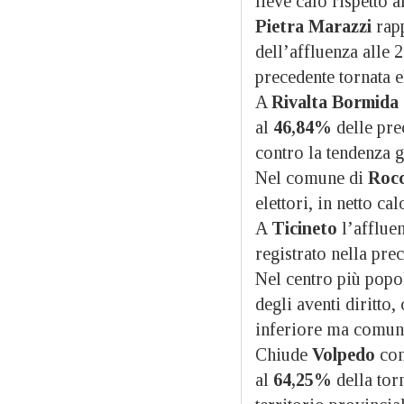
lieve calo rispetto a
Pietra Marazzi
rapp
dell’affluenza alle 
precedente tornata e
A
Rivalta Bormida
al
46,84%
delle pre
contro la tendenza g
Nel comune di
Rocc
elettori, in netto ca
A
Ticineto
l’affluen
registrato nella pre
Nel centro più popol
degli aventi diritto,
inferiore ma comunq
Chiude
Volpedo
con
al
64,25%
della torn