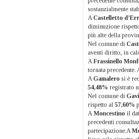
precedente consult
sostanzialmente stab
A
Castelletto d’Er
diminuzione rispett
più alte della provin
Nel comune di
Cast
aventi diritto, in ca
A
Frassinello Monf
tornata precedente. 
A
Gamalero
si è re
54,48%
registrato n
Nel comune di
Gav
rispetto al
57,60%
p
A
Moncestino
il da
precedenti consultaz
partecipazione.A
Mo