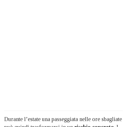
Durante l’estate una passeggiata nelle ore sbagliate
può quindi trasformarsi in un
rischio concreto
. I