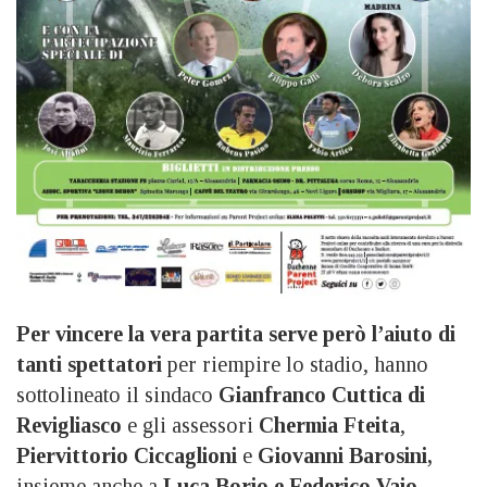
Per vincere la vera partita serve però l’aiuto di
tanti spettatori
per riempire lo stadio, hanno
sottolineato il sindaco
Gianfranco Cuttica di
Revigliasco
e gli assessori
Chermia Fteita
,
Piervittorio Ciccaglioni
e
Giovanni Barosini,
insieme anche a
Luca Borio e Federico Vaio
,