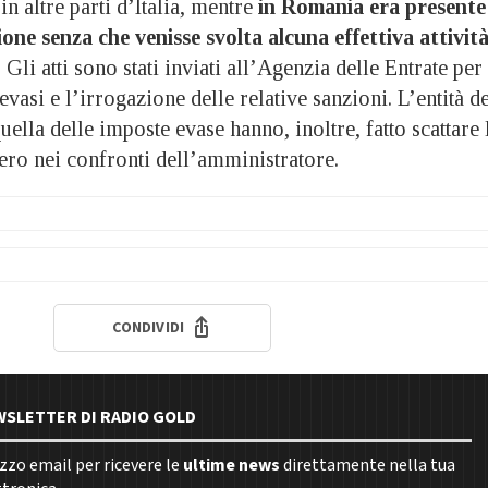
in altre parti d’Italia, mentre
in Romania era presente
ione senza che venisse svolta alcuna effettiva attivit
. Gli atti sono stati inviati all’Agenzia delle Entrate per 
evasi e l’irrogazione delle relative sanzioni. L’entità d
uella delle imposte evase hanno, inoltre, fatto scattare 
ero nei confronti dell’amministratore.
CONDIVIDI
EWSLETTER DI RADIO GOLD
rizzo email per ricevere le
ultime news
direttamente nella tua