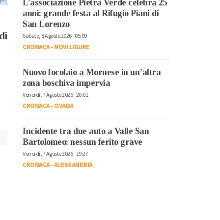
L’associazione Pietra Verde celebra 25
Cronaca
-
Sport
-
Alessandria
anni: grande festa al Rifugio Piani di
Mercoledì, 29 Luglio 2026 - 08:53
Addio a Franco
Cronaca
-
Alessandria
San Lorenzo
Baresi: leggenda del
di
Carabinieri in campo
Sabato, 8 Agosto 2026 - 05:09
Milan e della
contro il caporalato:
CRONACA
-
NOVI LIGURE
Nazionale, eterno
al via formazione e
esempio dei valori
controlli
Nuovo focolaio a Mornese in un’altra
dello sport
zona boschiva impervia
Venerdì, 7 Agosto 2026 - 20:01
CRONACA
-
OVADA
Incidente tra due auto a Valle San
Bartolomeo: nessun ferito grave
Venerdì, 7 Agosto 2026 - 19:27
CRONACA
-
ALESSANDRIA