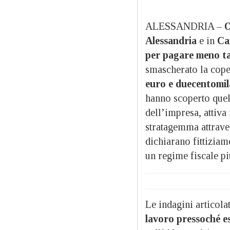
ALESSANDRIA –
O
Alessandria
e in
Ca
per pagare meno t
smascherato la cope
euro e duecentomila
hanno scoperto quell
dell’impresa, attiva 
stratagemma attraver
dichiarano fittiziam
un regime fiscale p
Le indagini articol
lavoro pressoché es