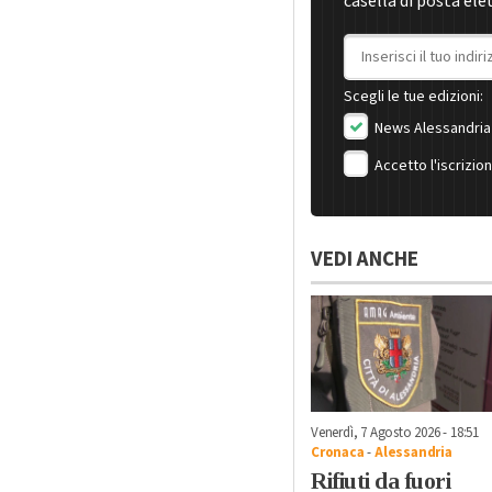
casella di posta ele
Indirizzo email
Scegli le tue edizioni:
News Alessandria
Accetto l'iscrizio
VEDI ANCHE
Venerdì, 7 Agosto 2026 - 18:51
Cronaca
-
Alessandria
Rifiuti da fuori