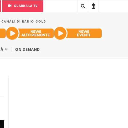
GUARDA LA TV
I CANALI DI RADIO GOLD
TÀ
ON DEMAND