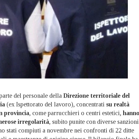
parte del personale della
Direzione territoriale del
ia
(ex Ispettorato del lavoro), concentrati
su realtà
n provincia
, come parrucchieri o centri estetici,
hann
merose irregolarità
, subito punite con diverse sanzioni
o stati compiuti a novembre nei confronti di 22 ditte
ali e maestranze di origine cinese. Il bilancio finale ha