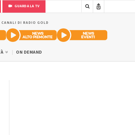
GUARDA LA TV
I CANALI DI RADIO GOLD
TÀ
ON DEMAND