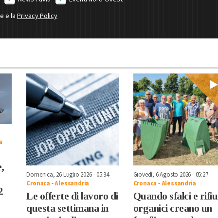
ne e la
Privacy Policy
a
e,
Domenica, 26 Luglio 2026 - 05:34
Giovedì, 6 Agosto 2026 - 05:27
Cronaca
-
Alessandria
Cronaca
-
Alessandria
2
Le offerte di lavoro di
Quando sfalci e rifiu
questa settimana in
organici creano un