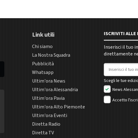
ISCRIVITI ALL
Link utili
Chi siamo
Inserisci il tuo 
direttamente nel
La Nostra Squadra
Pubblicità
Indirizzo email
Whatsapp
Ultim'ora News
Scegli le tue edizio
Ultim'ora Alessandria
News Alessan
Ultim'ora Pavia
Accetto l'iscr
Ultim'ora Alto Piemonte
Ultim'ora Eventi
Diretta Radio
Diretta TV