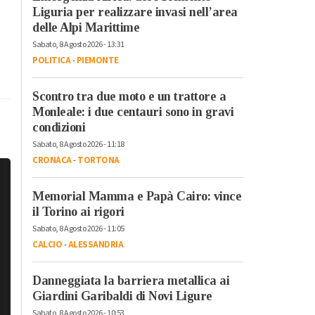
Liguria per realizzare invasi nell’area
delle Alpi Marittime
Sabato, 8 Agosto 2026 - 13:31
POLITICA
-
PIEMONTE
Scontro tra due moto e un trattore a
Monleale: i due centauri sono in gravi
condizioni
Sabato, 8 Agosto 2026 - 11:18
CRONACA
-
TORTONA
Memorial Mamma e Papà Cairo: vince
il Torino ai rigori
Sabato, 8 Agosto 2026 - 11:05
CALCIO
-
ALESSANDRIA
Danneggiata la barriera metallica ai
Giardini Garibaldi di Novi Ligure
Sabato, 8 Agosto 2026 - 10:53