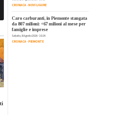
CRONACA
-
NOVI LIGURE
Caro carburanti, in Piemonte stangata
da 807 milioni: +67 milioni al mese per
famiglie e imprese
Sabato, 8 Agosto 2026 - 10:24
CRONACA
-
PIEMONTE
Venerdì, 7 Agosto 2026 - 15:14
Cronaca
-
Alessandria
-
Alto
Piemonte
-
Provincia di
Alessandria
Venerdì, 7 Agosto 2026 - 05:44
Caldo sempre
Cronaca
-
Alessandria
“elevato”: salta la
ti
“Un compagnone
prevista tregua di
sempre gentile” e “il