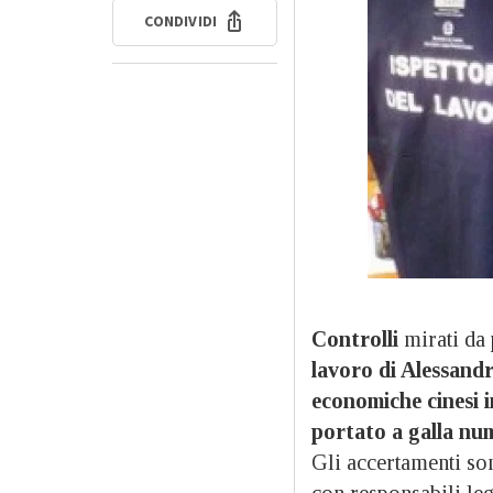
CONDIVIDI
Controlli
mirati da 
lavoro di Alessandr
economiche cinesi i
portato a galla nu
Gli accertamenti son
con responsabili leg