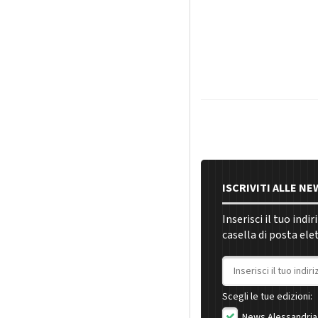
ISCRIVITI ALLE N
Inserisci il tuo indi
casella di posta ele
Indirizzo email
Scegli le tue edizioni:
News Alessandria