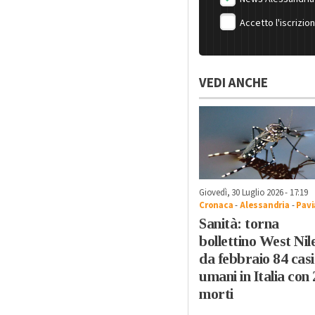
Accetto l'iscrizio
VEDI ANCHE
Giovedì, 30 Luglio 2026 - 17:19
Cronaca
-
Alessandria
-
Pavi
Sanità: torna
bollettino West Nil
da febbraio 84 casi
umani in Italia con 
morti