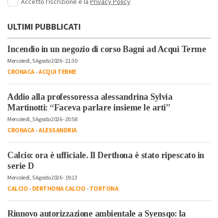
Accetto l'iscrizione e la
Privacy Policy
ULTIMI PUBBLICATI
Incendio in un negozio di corso Bagni ad Acqui Terme
Mercoledì, 5 Agosto 2026 - 21:30
CRONACA
-
ACQUI TERME
Addio alla professoressa alessandrina Sylvia
Martinotti: “Faceva parlare insieme le arti”
Mercoledì, 5 Agosto 2026 - 20:58
CRONACA
-
ALESSANDRIA
Calcio: ora è ufficiale. Il Derthona è stato ripescato in
serie D
Mercoledì, 5 Agosto 2026 - 19:13
CALCIO
-
DERTHONA CALCIO
-
TORTONA
Rinnovo autorizzazione ambientale a Syensqo: la