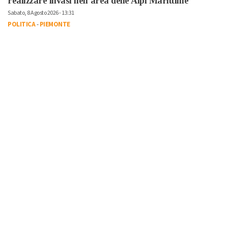
realizzare invasi nell’area delle Alpi Marittime
Sabato, 8 Agosto 2026 - 13:31
POLITICA
-
PIEMONTE