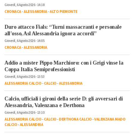
Giovedì, 6 Agosto 2026 - 14:18
CRONACA
-
ALESSANDRIA
-
ALTO PIEMONTE
Duro attacco Fials: “Turni massacranti e personale
all’osso, Asl Alessandria ignora accordi”
Giovedì, 6 Agosto 2026 - 14:05
CRONACA
-
ALESSANDRIA
Addio a mister Pippo Marchioro: con i Grigi vinse la
Coppa Italia Semiprofessionisti
Giovedì, 6 Agosto 2026 - 13:53
ALESSANDRIA CALCIO
-
CALCIO
-
ALESSANDRIA
Calcio, ufficiali i gironi della serie D: gli avversari di
Alessandria, Valenzana e Derthona
Giovedì, 6 Agosto 2026 - 13:10
ALESSANDRIA CALCIO
-
CALCIO
-
DERTHONA CALCIO
-
VALENZANA MADO
CALCIO
-
ALESSANDRIA