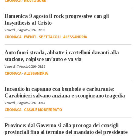
CRONACA
-
NOVI LIGURE
Domenica 9 agosto il rock progressive con gli
Insynthesis al Cristo
Venerdì, 7 Agosto 2026 - 09:02
CRONACA
-
EVENTI
-
SPETTACOLI
-
ALESSANDRIA
Auto fuori strada, abbatte i cartelloni davanti alla
stazione, colpisce un’auto e va via
Venerdì, 7 Agosto 2026 - 08:15
CRONACA
-
ALESSANDRIA
Incendio in capanno con bombole e carburante:
Carabinieri salvano anziana e scongiurano tragedia
Venerdì, 7 Agosto 2026 - 06:44
CRONACA
-
CASALE MONFERRATO
Province: dal Governo sì alla proroga dei consigli
provinciali fino al termine del mandato del presidente