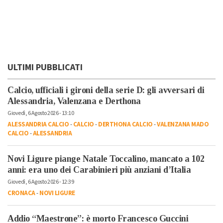
ULTIMI PUBBLICATI
Calcio, ufficiali i gironi della serie D: gli avversari di
Alessandria, Valenzana e Derthona
Giovedì, 6 Agosto 2026 - 13:10
ALESSANDRIA CALCIO
-
CALCIO
-
DERTHONA CALCIO
-
VALENZANA MADO
CALCIO
-
ALESSANDRIA
Novi Ligure piange Natale Toccalino, mancato a 102
anni: era uno dei Carabinieri più anziani d’Italia
Giovedì, 6 Agosto 2026 - 12:39
CRONACA
-
NOVI LIGURE
Addio “Maestrone”: è morto Francesco Guccini