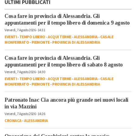
ULTIMI PUBBLICATI
Cosa fare in provincia di Alessandria. Gli
appuntamenti per il tempo libero di domenica 9 agosto
Venerdì, 7 Agosto 2026 - 14:31
EVENTI
-
TEMPO LIBERO
-
ACQUI TERME
-
ALESSANDRIA
-
CASALE
MONFERRATO
-
PIEMONTE
-
PROVINCIA DI ALESSANDRIA
Cosa fare in provincia di Alessandria. Gli
appuntamenti per il tempo libero di sabato 8 agosto
Venerdì, 7 Agosto 2026 - 14:30
EVENTI
-
TEMPO LIBERO
-
ACQUI TERME
-
ALESSANDRIA
-
CASALE
MONFERRATO
-
PIEMONTE
-
PROVINCIA DI ALESSANDRIA
Patronato Inac Cia ancora più grande nei nuovi locali
in via Mazzini
Venerdì, 7 Agosto 2026 - 14:26
CRONACA
-
ALESSANDRIA