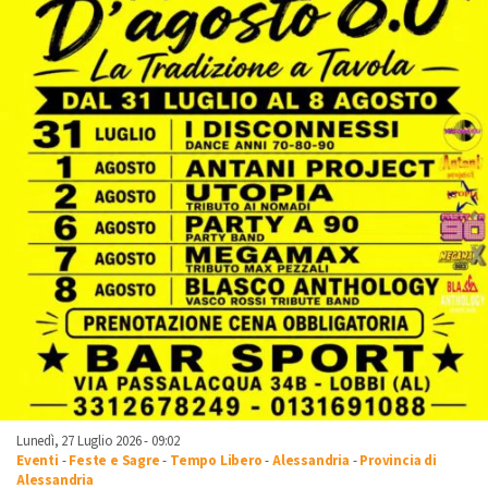
Lunedì, 27 Luglio 2026 - 09:02
Eventi
-
Feste e Sagre
-
Tempo Libero
-
Alessandria
-
Provincia di
Alessandria