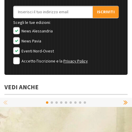
Indirizzo email
ISCRIVITI
Scegli le tue edizioni:
News Alessandria
News Pavia
Eventi Nord-Ovest
Accetto l'iscrizione e la
Privacy Policy
VEDI ANCHE