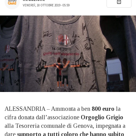
VENERDÌ, 18 OTTOBRE 2019 - 05:59
ALESSANDRIA – Ammonta a ben
800 euro
la
cifra donata dall’associazione
Orgoglio Grigio
alla Tesoreria comunale di Genova, impegnata a
dare
supporto a tutti coloro che hanno subito