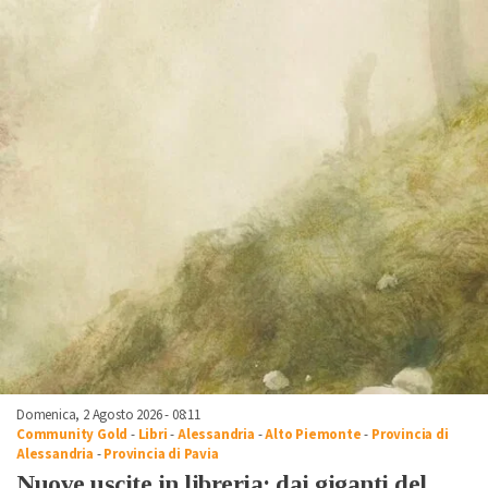
Domenica, 2 Agosto 2026 - 08:11
Community Gold
-
Libri
-
Alessandria
-
Alto Piemonte
-
Provincia di
Alessandria
-
Provincia di Pavia
Nuove uscite in libreria: dai giganti del