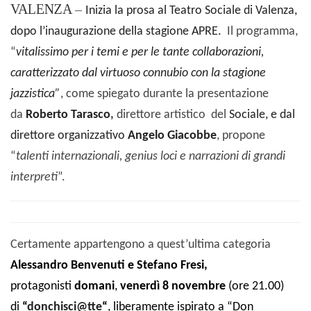
VALENZA –
Inizia la prosa al Teatro Sociale di Valenza,
dopo l’inaugurazione della stagione APRE.
I
l programma,
“
vitalissimo per i temi e per le tante collaborazioni,
caratterizzato dal virtuoso connubio con la stagione
jazzistica”
,
come spiegato durante la presentazione
da
Roberto Tarasco
,
d
irettore artistico
del
Socia
le, e dal
direttore organizzativo
Angelo Giacobbe
,
propone
“
talenti internazionali, genius loci e narrazioni di grandi
interpreti
”.
Certamente appartengono a quest’ultima categoria
Alessandro Benvenuti e Stefano Fresi,
p
rotagonisti
domani
,
venerdì 8 novembre
(ore 21.00)
di
“
donchisci@tte
“
, liberamente ispirato a “Don