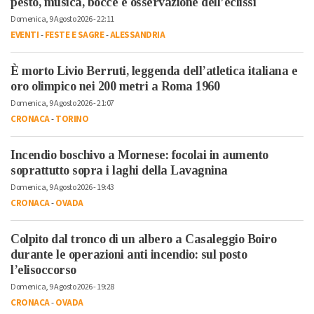
pesto, musica, bocce e osservazione dell’eclissi
Domenica, 9 Agosto 2026 - 22:11
EVENTI
-
FESTE E SAGRE
-
ALESSANDRIA
È morto Livio Berruti, leggenda dell’atletica italiana e
oro olimpico nei 200 metri a Roma 1960
Domenica, 9 Agosto 2026 - 21:07
CRONACA
-
TORINO
Incendio boschivo a Mornese: focolai in aumento
soprattutto sopra i laghi della Lavagnina
Domenica, 9 Agosto 2026 - 19:43
CRONACA
-
OVADA
Colpito dal tronco di un albero a Casaleggio Boiro
durante le operazioni anti incendio: sul posto
l’elisoccorso
Domenica, 9 Agosto 2026 - 19:28
CRONACA
-
OVADA