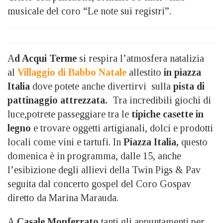
musicale del coro “Le note sui registri”.
A
d Acqui Terme
si respira l’atmosfera natalizia
al
Villaggio di Babbo Natale
allestito
in piazza
Italia
dove potete anche divertirvi sulla
pista di
pattinaggio attrezzata.
Tra incredibili giochi di
luce,potrete passeggiare tra le
tipiche casette in
legno
e trovare oggetti artigianali, dolci e prodotti
locali come vini e tartufi. In
Piazza Italia,
questo
domenica è in programma, dalle 15, anche
l’esibizione degli allievi della Twin Pigs & Pav
seguita dal concerto gospel del Coro Gospav
diretto da Marina Marauda.
A
Casale Monferrato
tanti gli appuntamenti per