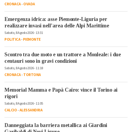
CRONACA
-
OVADA
Emergenza idrica: asse Piemonte-Liguria per
realizzare invasi nell’area delle Alpi Marittime
Sabato, 8 Agosto 2026 - 13:31
POLITICA
-
PIEMONTE
Scontro tra due moto e un trattore a Monleale: i due
centauri sono in gravi condizioni
Sabato, 8 Agosto 2026 - 11:18
CRONACA
-
TORTONA
Memorial Mamma e Papà Cairo: vince il Torino ai
rigori
Sabato, 8 Agosto 2026 - 11:05
CALCIO
-
ALESSANDRIA
Danneggiata la barriera metallica ai Giardini
Garibaldi di Novi Ligure