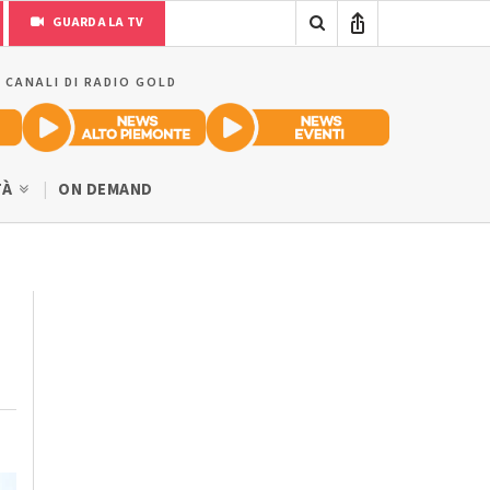
GUARDA LA TV
I CANALI DI RADIO GOLD
TÀ
ON DEMAND