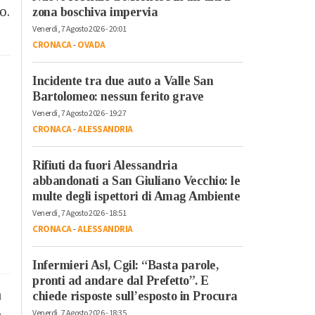
o.
zona boschiva impervia
Venerdì, 7 Agosto 2026 - 20:01
CRONACA
-
OVADA
Incidente tra due auto a Valle San
Bartolomeo: nessun ferito grave
Venerdì, 7 Agosto 2026 - 19:27
CRONACA
-
ALESSANDRIA
Rifiuti da fuori Alessandria
abbandonati a San Giuliano Vecchio: le
multe degli ispettori di Amag Ambiente
Venerdì, 7 Agosto 2026 - 18:51
CRONACA
-
ALESSANDRIA
Infermieri Asl, Cgil: “Basta parole,
pronti ad andare dal Prefetto”. E
a
chiede risposte sull’esposto in Procura
e
Venerdì, 7 Agosto 2026 - 18:35