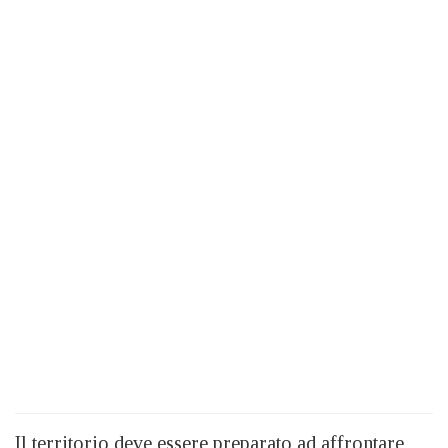
Il territorio deve essere preparato ad affrontare