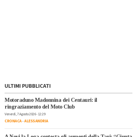
ULTIMI PUBBLICATI
Motoraduno Madonnina dei Centauri: il
ringraziamento del Moto Club
Venerdì, 7 Agosto 2026 - 12:29
CRONACA
-
ALESSANDRIA
A Novi la Lega contesta gli aumenti della Tari: “Giunta