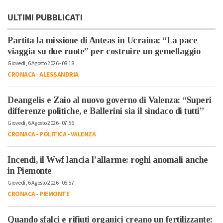
ULTIMI PUBBLICATI
Partita la missione di Anteas in Ucraina: “La pace
viaggia su due ruote” per costruire un gemellaggio
Giovedì, 6 Agosto 2026 - 08:18
CRONACA
-
ALESSANDRIA
Deangelis e Zaio al nuovo governo di Valenza: “Superi
differenze politiche, e Ballerini sia il sindaco di tutti”
Giovedì, 6 Agosto 2026 - 07:56
CRONACA
-
POLITICA
-
VALENZA
Incendi, il Wwf lancia l’allarme: roghi anomali anche
in Piemonte
Giovedì, 6 Agosto 2026 - 05:57
CRONACA
-
PIEMONTE
Quando sfalci e rifiuti organici creano un fertilizzante: