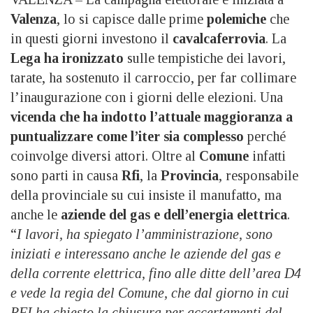
Valenza
, lo si capisce dalle prime
polemiche
che
in questi giorni investono il
cavalcaferrovia
. La
Lega
ha ironizzato
sulle tempistiche dei lavori,
tarate, ha sostenuto il carroccio, per far collimare
l’inaugurazione con i giorni delle elezioni. Una
vicenda che ha indotto l’attuale maggioranza a
puntualizzare come l’iter sia
complesso
perché
coinvolge diversi attori. Oltre al
Comune
infatti
sono parti in causa
Rfi
, la
Provincia
, responsabile
della provinciale su cui insiste il manufatto, ma
anche le
aziende del gas e dell’energia elettrica
.
“
I lavori, ha spiegato l’amministrazione, sono
iniziati e interessano anche le aziende del gas e
della corrente elettrica, fino alle ditte dell’area D4
e vede la regia del Comune, che dal giorno in cui
RFI ha chiesto la chiusura per accertamenti del