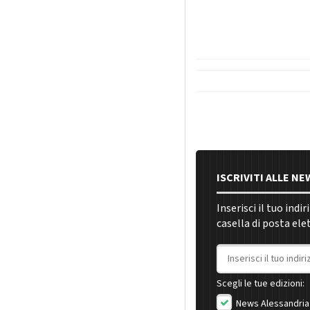
ISCRIVITI ALLE N
Inserisci il tuo indi
casella di posta ele
Indirizzo email
Scegli le tue edizioni:
News Alessandria