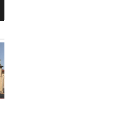
Lunedì, 3 Agosto 2026 - 10:45
Venerdì, 24 Luglio 2026 - 13:50
Cronaca
-
Alessandria
Cronaca
-
Alessandria
Veicolo in avaria sulla
Area pedonale: a
A21 a Felizzano:
mezzanotte tra
traffico torna
domenica e lunedì