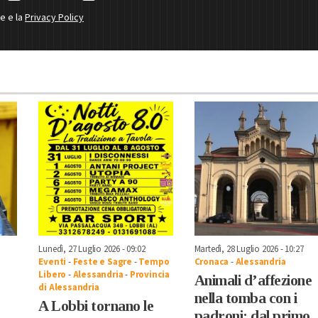
ne e la
Privacy Policy
Lunedì, 27 Luglio 2026 - 09:02
Martedì, 28 Luglio 2026 - 10:27
Eventi
-
Feste e Sagre
-
Tempo
Cronaca
-
Alessandria
Libero
-
Alessandria
-
Provincia
Animali d’affezione
di Alessandria
nella tomba con i
A Lobbi tornano le
padroni: dal primo