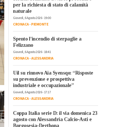
per la richiesta di stato di calamità
naturale
Giovedì, 6 Agosto 2026 - 19:00
CRONACA
-
PIEMONTE
Spento l’incendio di sterpaglie a
Felizzano
Giovedì, 6 Agosto 2026 - 18:41
CRONACA
-
ALESSANDRIA
Uil su rinnovo Aia Syensqo: “Risposte
su prevenzione e prospettiva
industriale e occupazionale”
Giovedì, 6 Agosto 2026 - 17:17
CRONACA
-
ALESSANDRIA
Coppa Italia serie D: il via domenica 23
agosto con Alessandria Calcio-Asti e
Borgosesia-Derthona