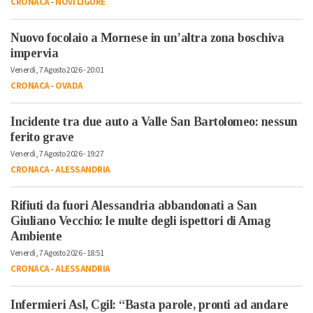
CRONACA
-
NOVI LIGURE
Nuovo focolaio a Mornese in un’altra zona boschiva
impervia
Venerdì, 7 Agosto 2026 - 20:01
CRONACA
-
OVADA
Incidente tra due auto a Valle San Bartolomeo: nessun
ferito grave
Venerdì, 7 Agosto 2026 - 19:27
CRONACA
-
ALESSANDRIA
Rifiuti da fuori Alessandria abbandonati a San
Giuliano Vecchio: le multe degli ispettori di Amag
Ambiente
Venerdì, 7 Agosto 2026 - 18:51
CRONACA
-
ALESSANDRIA
Infermieri Asl, Cgil: “Basta parole, pronti ad andare