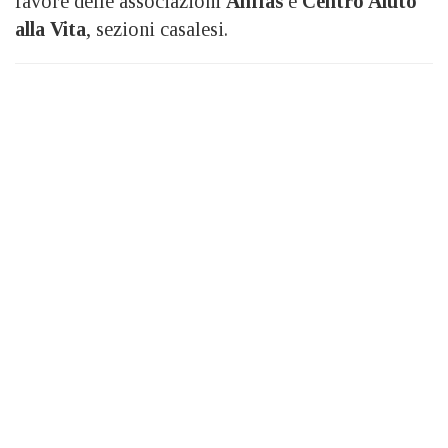
favore delle associazioni
Anffas
e
Centro Aiuto
alla Vita
, sezioni casalesi.