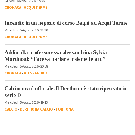
Giovedì, 6 Agosto 2026 - 05:03
CRONACA
-
ACQUI TERME
Incendio in un negozio di corso Bagni ad Acqui Terme
Mercoledì, 5 Agosto 2026 - 21:30
CRONACA
-
ACQUI TERME
Addio alla professoressa alessandrina Sylvia
Martinotti: “Faceva parlare insieme le arti”
Mercoledì, 5 Agosto 2026 - 20:58
CRONACA
-
ALESSANDRIA
Calcio: ora è ufficiale. Il Derthona è stato ripescato in
serie D
Mercoledì, 5 Agosto 2026 - 19:13
CALCIO
-
DERTHONA CALCIO
-
TORTONA