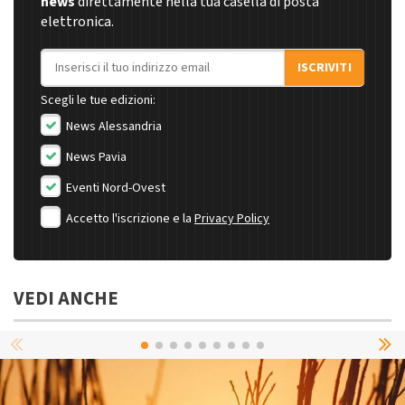
news
direttamente nella tua casella di posta
elettronica.
Indirizzo email
ISCRIVITI
Scegli le tue edizioni:
News Alessandria
News Pavia
Eventi Nord-Ovest
Accetto l'iscrizione e la
Privacy Policy
VEDI ANCHE