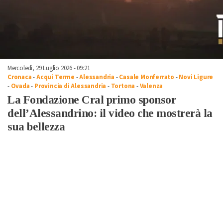
Mercoledì, 29 Luglio 2026 - 09:21
Cronaca
-
Acqui Terme
-
Alessandria
-
Casale Monferrato
-
Novi Ligure
-
Ovada
-
Provincia di Alessandria
-
Tortona
-
Valenza
La Fondazione Cral primo sponsor
dell’Alessandrino: il video che mostrerà la
sua bellezza