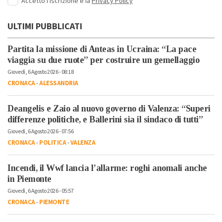
Accetto l'iscrizione e la
Privacy Policy
ULTIMI PUBBLICATI
Partita la missione di Anteas in Ucraina: “La pace
viaggia su due ruote” per costruire un gemellaggio
Giovedì, 6 Agosto 2026 - 08:18
CRONACA
-
ALESSANDRIA
Deangelis e Zaio al nuovo governo di Valenza: “Superi
differenze politiche, e Ballerini sia il sindaco di tutti”
Giovedì, 6 Agosto 2026 - 07:56
CRONACA
-
POLITICA
-
VALENZA
Incendi, il Wwf lancia l’allarme: roghi anomali anche
in Piemonte
Giovedì, 6 Agosto 2026 - 05:57
CRONACA
-
PIEMONTE