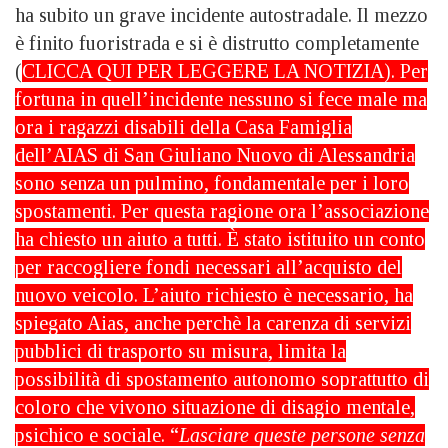
ha subito un grave incidente autostradale. Il mezzo
è finito fuoristrada e si è distrutto completamente
(
CLICCA QUI PER LEGGERE LA NOTIZIA
). Per
fortuna in quell’incidente nessuno si fece male ma
ora i ragazzi disabili della Casa Famiglia
dell’AIAS di San Giuliano Nuovo di Alessandria
sono senza un pulmino, fondamentale per i loro
spostamenti. Per questa ragione ora l’associazione
ha chiesto un aiuto a tutti. È stato istituito un conto
per raccogliere fondi necessari all’acquisto del
nuovo veicolo. L’aiuto richiesto è necessario, ha
spiegato Aias, anche perchè la carenza di servizi
pubblici di trasporto su misura, limita la
possibilità di spostamento autonomo soprattutto di
coloro che vivono situazione di disagio mentale,
psichico e sociale. “
Lasciare queste persone senza