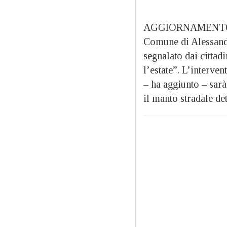
AGGIORNAMENTO ORE
Comune di Alessandr
segnalato dai citta
l’estate”. L’interve
– ha aggiunto – sarà
il manto stradale de