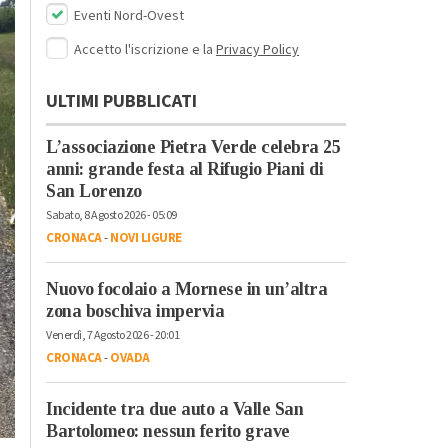
Eventi Nord-Ovest
Accetto l'iscrizione e la
Privacy Policy
ULTIMI PUBBLICATI
L’associazione Pietra Verde celebra 25
anni: grande festa al Rifugio Piani di
San Lorenzo
Sabato, 8 Agosto 2026 - 05:09
CRONACA
-
NOVI LIGURE
Nuovo focolaio a Mornese in un’altra
zona boschiva impervia
Venerdì, 7 Agosto 2026 - 20:01
CRONACA
-
OVADA
Incidente tra due auto a Valle San
Bartolomeo: nessun ferito grave