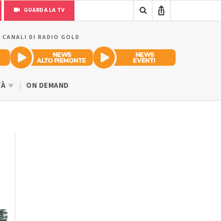
GUARDA LA TV
I CANALI DI RADIO GOLD
TÀ
ON DEMAND