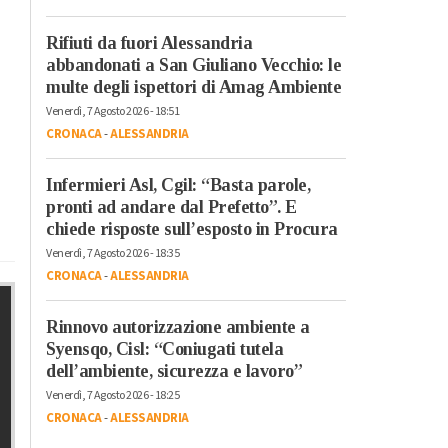
Rifiuti da fuori Alessandria
abbandonati a San Giuliano Vecchio: le
multe degli ispettori di Amag Ambiente
Venerdì, 7 Agosto 2026 - 18:51
CRONACA
-
ALESSANDRIA
Infermieri Asl, Cgil: “Basta parole,
pronti ad andare dal Prefetto”. E
chiede risposte sull’esposto in Procura
Venerdì, 7 Agosto 2026 - 18:35
CRONACA
-
ALESSANDRIA
Rinnovo autorizzazione ambiente a
Syensqo, Cisl: “Coniugati tutela
dell’ambiente, sicurezza e lavoro”
Venerdì, 7 Agosto 2026 - 18:25
CRONACA
-
ALESSANDRIA