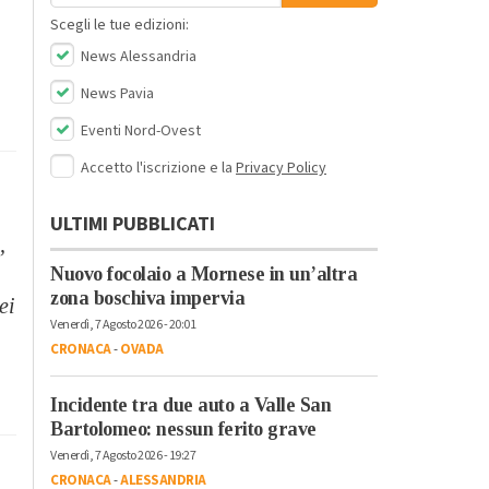
Scegli le tue edizioni:
News Alessandria
News Pavia
Eventi Nord-Ovest
Accetto l'iscrizione e la
Privacy Policy
ULTIMI PUBBLICATI
,
Nuovo focolaio a Mornese in un’altra
zona boschiva impervia
ei
Venerdì, 7 Agosto 2026 - 20:01
CRONACA
-
OVADA
Incidente tra due auto a Valle San
Bartolomeo: nessun ferito grave
Venerdì, 7 Agosto 2026 - 19:27
CRONACA
-
ALESSANDRIA