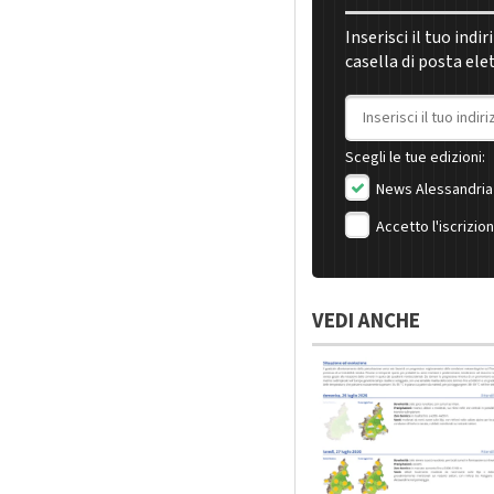
Inserisci il tuo indi
casella di posta ele
Indirizzo email
Scegli le tue edizioni:
News Alessandria
Accetto l'iscrizio
VEDI ANCHE