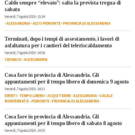
Caldo sempre “elevato”: salta la prevista tregua di
sabato
Venerdì, 7 Agosto 2026 - 15:14
-
ALESSANDRIA
-
ALTO PIEMONTE
-
PROVINCIA DI ALESSANDRIA
Terminati, dopo i tempi di assestamento, i lavori di
asfaltatura per i cantieri del teleriscaldamento
Venerdì, 7 Agosto 2026 - 14:56
CRONACA
-
ALESSANDRIA
Cosa fare in provincia di Alessandria. Gli
appuntamenti per il tempo libero di domenica 9 agosto
Venerdì, 7 Agosto 2026 - 14:31
EVENTI
-
TEMPO LIBERO
-
ACQUI TERME
-
ALESSANDRIA
-
CASALE
MONFERRATO
-
PIEMONTE
-
PROVINCIA DI ALESSANDRIA
Cosa fare in provincia di Alessandria. Gli
appuntamenti per il tempo libero di sabato 8 agosto
Venerdì, 7 Agosto 2026 - 14:30