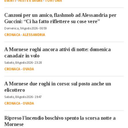
EVENTI
-
FESTE E SAGRE
-
TORTONA
Canzoni per un amico, flashmob ad Alessandria per
Guccini: “Ci ha fatto riflettere su cose vere”
Domenica, 9 Agosto 2026 - 00:59
CRONACA
-
ALESSANDRIA
A Mornese roghi ancora attivi di notte: domenica
canadair in volo
Sabato, 8 Agosto 2026 - 23:28
CRONACA
-
OVADA
A Mornese due roghi in corso: sul posto anche un
elicottero
Sabato, 8 Agosto 2026 - 19:47
CRONACA
-
OVADA
Ripreso l’incendio boschivo spento la scorsa notte a
Mornese