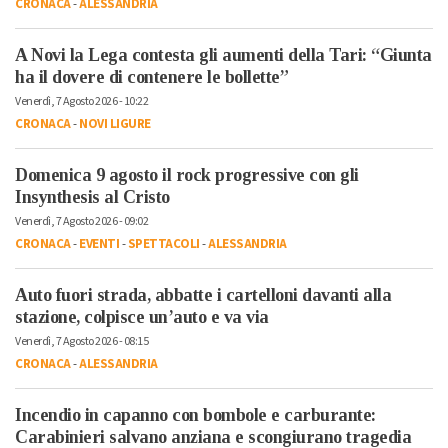
CRONACA
-
ALESSANDRIA
A Novi la Lega contesta gli aumenti della Tari: “Giunta
ha il dovere di contenere le bollette”
Venerdì, 7 Agosto 2026 - 10:22
CRONACA
-
NOVI LIGURE
Domenica 9 agosto il rock progressive con gli
Insynthesis al Cristo
Venerdì, 7 Agosto 2026 - 09:02
CRONACA
-
EVENTI
-
SPETTACOLI
-
ALESSANDRIA
Auto fuori strada, abbatte i cartelloni davanti alla
stazione, colpisce un’auto e va via
Venerdì, 7 Agosto 2026 - 08:15
CRONACA
-
ALESSANDRIA
Incendio in capanno con bombole e carburante:
Carabinieri salvano anziana e scongiurano tragedia