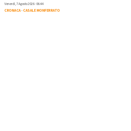
Venerdì, 7 Agosto 2026 - 06:44
CRONACA
-
CASALE MONFERRATO