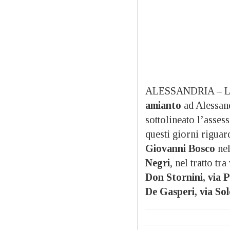
ALESSANDRIA – Le
amianto
ad Alessan
sottolineato l’asse
questi giorni rigua
Giovanni Bosco
nel
Negri
, nel tratto tr
Don Stornini, via P
De Gasperi, via So