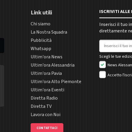
ISCRIVITI ALL
Link utili
Chi siamo
Inserisci il tuo 
direttamente nel
La Nostra Squadra
Pubblicità
Indirizzo email
Whatsapp
Ultim'ora News
Scegli le tue edizio
Ultim'ora Alessandria
News Alessan
Ultim'ora Pavia
Accetto l'iscr
Ultim'ora Alto Piemonte
Ultim'ora Eventi
Diretta Radio
Diretta TV
Lavora con Noi
CONTATTACI