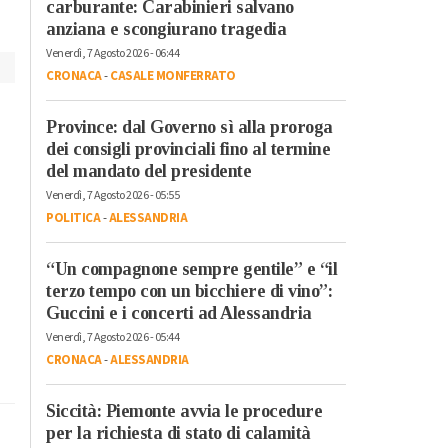
carburante: Carabinieri salvano
anziana e scongiurano tragedia
Venerdì, 7 Agosto 2026 - 06:44
CRONACA
-
CASALE MONFERRATO
Province: dal Governo sì alla proroga
dei consigli provinciali fino al termine
del mandato del presidente
Venerdì, 7 Agosto 2026 - 05:55
POLITICA
-
ALESSANDRIA
“Un compagnone sempre gentile” e “il
terzo tempo con un bicchiere di vino”:
Guccini e i concerti ad Alessandria
Venerdì, 7 Agosto 2026 - 05:44
CRONACA
-
ALESSANDRIA
Siccità: Piemonte avvia le procedure
per la richiesta di stato di calamità