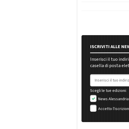
ISCRIVITI ALLE N
Inserisci il tuo indi
casella di posta ele
Indirizzo email
Scegli le tue edizioni:
News Alessandria
Accetto l'iscrizio