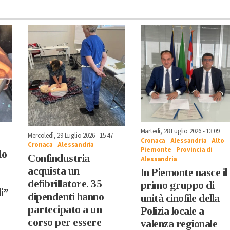
Martedì, 28 Luglio 2026 - 13:09
Mercoledì, 29 Luglio 2026 - 15:47
Cronaca
-
Alessandria
-
Alto
Cronaca
-
Alessandria
Piemonte
-
Provincia di
lo
Confindustria
Alessandria
acquista un
In Piemonte nasce il
defibrillatore. 35
primo gruppo di
i”
dipendenti hanno
unità cinofile della
partecipato a un
Polizia locale a
corso per essere
valenza regionale