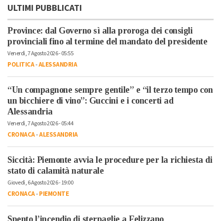
ULTIMI PUBBLICATI
Province: dal Governo sì alla proroga dei consigli
provinciali fino al termine del mandato del presidente
Venerdì, 7 Agosto 2026 - 05:55
POLITICA
-
ALESSANDRIA
“Un compagnone sempre gentile” e “il terzo tempo con
un bicchiere di vino”: Guccini e i concerti ad
Alessandria
Venerdì, 7 Agosto 2026 - 05:44
CRONACA
-
ALESSANDRIA
Siccità: Piemonte avvia le procedure per la richiesta di
stato di calamità naturale
Giovedì, 6 Agosto 2026 - 19:00
CRONACA
-
PIEMONTE
Spento l’incendio di sterpaglie a Felizzano