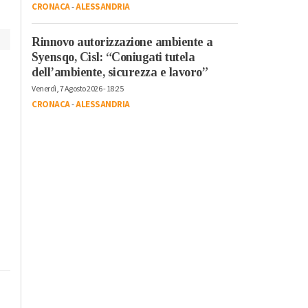
minacce e ultimatum
CRONACA
-
ALESSANDRIA
Rinnovo autorizzazione ambiente a
Syensqo, Cisl: “Coniugati tutela
dell’ambiente, sicurezza e lavoro”
Venerdì, 7 Agosto 2026 - 18:25
CRONACA
-
ALESSANDRIA