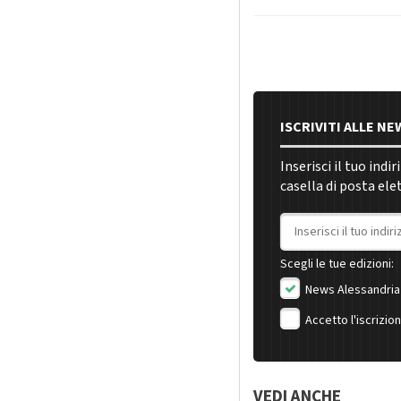
ISCRIVITI ALLE N
Inserisci il tuo indi
casella di posta ele
Indirizzo email
Scegli le tue edizioni:
News Alessandria
Accetto l'iscrizio
VEDI ANCHE