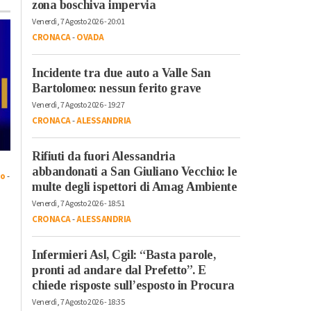
zona boschiva impervia
Venerdì, 7 Agosto 2026 - 20:01
CRONACA
-
OVADA
Incidente tra due auto a Valle San
Bartolomeo: nessun ferito grave
Venerdì, 7 Agosto 2026 - 19:27
CRONACA
-
ALESSANDRIA
Rifiuti da fuori Alessandria
Martedì, 28 Luglio 2026 - 10:26
Martedì, 28 Luglio 2026 - 12:03
abbandonati a San Giuliano Vecchio: le
io
-
Politica
-
Provincia di
Politica
-
Provincia di
multe degli ispettori di Amag Ambiente
Alessandria
-
Valenza
Alessandria
-
Valenza
Venerdì, 7 Agosto 2026 - 18:51
Valenza, si inasprisce
Commissioni
CRONACA
-
ALESSANDRIA
lo scontro sulle
consiliari, il sindaco d
commissioni: due
Valenza replica alle
Infermieri Asl, Cgil: “Basta parole,
consiglieri si
minoranze: “Nessun
pronti ad andare dal Prefetto”. E
dimettono, tensione in
forzatura, non ci
chiede risposte sull’esposto in Procura
vista del Consiglio
piegheremo a
Venerdì, 7 Agosto 2026 - 18:35