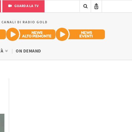
GUARDA LA TV
I CANALI DI RADIO GOLD
TÀ
ON DEMAND