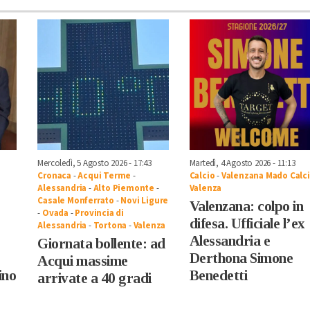
Mercoledì, 5 Agosto 2026 - 17:43
Martedì, 4 Agosto 2026 - 11:13
Cronaca
-
Acqui Terme
-
Calcio
-
Valenzana Mado Calc
Alessandria
-
Alto Piemonte
-
Valenza
Casale Monferrato
-
Novi Ligure
Valenzana: colpo in
-
Ovada
-
Provincia di
difesa. Ufficiale l’ex
Alessandria
-
Tortona
-
Valenza
Alessandria e
Giornata bollente: ad
Derthona Simone
Acqui massime
ino
Benedetti
arrivate a 40 gradi