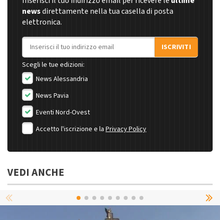
Inserisci il tuo indirizzo email per ricevere le
ultime
news
direttamente nella tua casella di posta
elettronica.
Indirizzo email
ISCRIVITI
Scegli le tue edizioni:
News Alessandria
News Pavia
Eventi Nord-Ovest
Accetto l'iscrizione e la
Privacy Policy
VEDI ANCHE